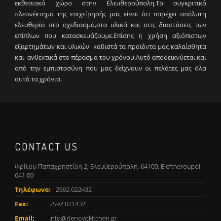
εκθεσιακό χώρο στην Ελευθερούπολη.Το συγκριτικό
πλεονέκτημα της επιχείρησής μας είναι ότι παρέχει απόλυτη
ελευθερία στο σχεδιασμό,στα υλικά και στις διαστάσεις των
επίπλων που κατασκευάζουμε.Επίσης η χρήση αξιόπιστων
εξαρτημάτων και υλικών καθιστά τα προϊόντα μας καλαίσθητα
και ανθεκτικά στο πέρασμα του χρόνου.Αυτό αποδεικνύεται και
από την εμπιστοσύνη που μας δείχνουν οι πελάτες μας όλα
αυτά τα χρόνια.
CONTACT US
Φρίξου Παπαχρηστίδη 2, Ελευθερούπολη, 64100, Eleftheroupoli
641 00
Τηλέφωνο:
2592 022432
Fax:
2592 021432
Email:
info@denovokitchen.gr